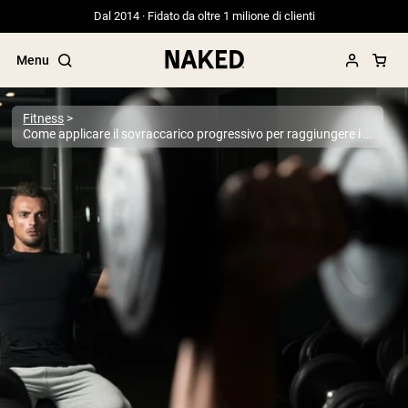
Dal 2014 · Fidato da oltre 1 milione di clienti
Menu
Fitness
Come applicare il sovraccarico progressivo per raggiungere i tuoi obiettivi di fitness
Termini di ricerca popolari
”Protein Powder“
”Overnight Oats“
”Vegan protein“
”Collagen“
”Micellar Casein“
PROTEIN POWDERS
Best Seller
Proteina di piselli
Proteine del Siero di Latte da
Allevamento al Pascolo