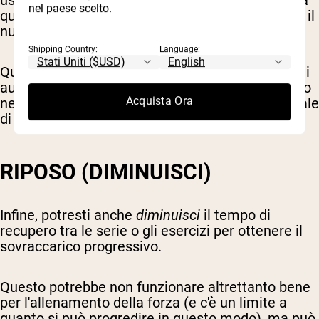
nel paese scelto.
quantità totale di peso sollevato, combinata con il
numero totale di ripetizioni e serie.
Shipping Country:
Language:
Questo potrebbe significare una combinazione di
aumento delle ripetizioni, delle serie e/o del peso
Acquista Ora
nel tuo allenamento per ottenere un volume totale
di allenamento maggiore.
RIPOSO (DIMINUISCI)
Infine, potresti anche
diminuisci
il tempo di
recupero tra le serie o gli esercizi per ottenere il
sovraccarico progressivo.
Questo potrebbe non funzionare altrettanto bene
per l'allenamento della forza (e c'è un limite a
quanto si può progredire in questo modo), ma può