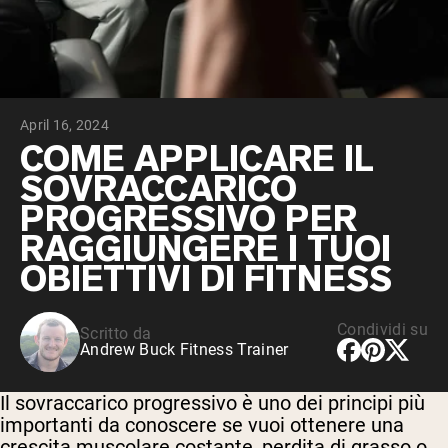
Peptidi di collagene
Whey al cioccolato da latte di mucche
alimentate a erba
Whey di erba alimentata alla vaniglia
Siero di latte da bovini alimentati a erba
Shop All Protein Powders
April 16, 2024
VEGAN PROTEIN
COME APPLICARE IL
Best Seller
SOVRACCARICO
Proteina di piselli
PROGRESSIVO PER
RAGGIUNGERE I TUOI
OBIETTIVI DI FITNESS
Shop All Vegan Protein
Condividi su
Scritto da
Andrew Buck Fitness Trainer
Il sovraccarico progressivo è uno dei principi più
importanti da conoscere se vuoi ottenere una
crescita muscolare costante, perdita di grasso o