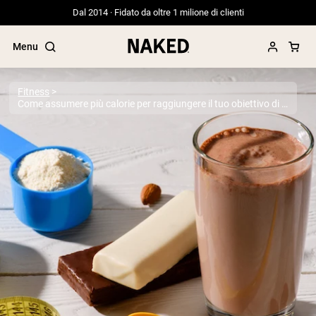
Dal 2014 · Fidato da oltre 1 milione di clienti
Menu
Fitness
Come assumere più calorie per raggiungere il tuo obiettivo di aumento di peso
Termini di ricerca popolari
”Protein Powder“
”Overnight Oats“
”Vegan protein“
”Collagen“
”Micellar Casein“
PROTEIN POWDERS
Best Seller
Proteina di piselli
Proteine del Siero di Latte da
Allevamento al Pascolo