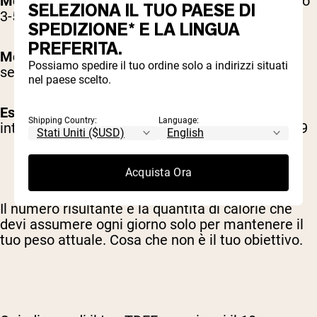
Moderatamente attivo
(esercizio/sport moderato
SELEZIONA IL TUO PAESE DI
3-5 giorni a settimana): 1,55
SPEDIZIONE* E LA LINGUA
PREFERITA.
Molto attivo
(esercizio/sport intenso 6-7 giorni a
Possiamo spedire il tuo ordine solo a indirizzi situati
settimana): 1,725
nel paese scelto.
Estremamente attivo
(esercizio/sport molto
Shipping Country:
Language:
intenso e lavoro fisico o doppio allenamento): 1,9
Acquista Ora
Il numero risultante è la quantità di calorie che
devi assumere ogni giorno solo per mantenere il
tuo peso attuale. Cosa che non è il tuo obiettivo.