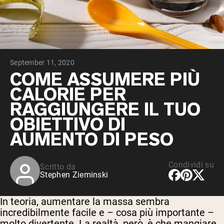
Peptidi di collagene
Whey al cioccolato da latte di mucche
alimentate a erba
Whey di erba alimentata alla vaniglia
Siero di latte da bovini alimentati a erba
Shop All Protein Powders
September 11, 2020
VEGAN PROTEIN
COME ASSUMERE PIÙ
Best Seller
CALORIE PER
Proteina di piselli
RAGGIUNGERE IL TUO
OBIETTIVO DI
AUMENTO DI PESO
Shop All Vegan Protein
Condividi su
Scritto da
Stephen Zieminski
In teoria, aumentare la massa sembra
incredibilmente facile e – cosa più importante –
molto divertente. La realtà, però, è che mangiare