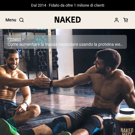
Dal 2014 · Fidato da oltre 1 milione di clienti
Menu
Fitness
Come aumentare la massa muscolare usando la proteina weight gainer
Termini di ricerca popolari
”Protein Powder“
”Overnight Oats“
”Vegan protein“
”Collagen“
”Micellar Casein“
PROTEIN POWDERS
Best Seller
Proteina di piselli
Proteine del Siero di Latte da
Allevamento al Pascolo