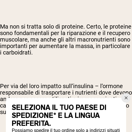
Ma non si tratta solo di proteine. Certo, le proteine
sono fondamentali per la riparazione e il recupero
muscolare, ma anche gli altri macronutrienti sono
importanti per aumentare la massa, in particolare
i carboidrati.
Per via del loro impatto sull’insulina – l’ormone
responsabile di trasportare i nutrienti dove devono
andare per essere utilizzati o immagazzinati – i
carboidrati hanno un effetto rapido e significativo
SELEZIONA IL TUO PAESE DI
sul peso corporeo.
SPEDIZIONE* E LA LINGUA
PREFERITA.
Possiamo spedire il tuo ordine solo a indirizzi situati