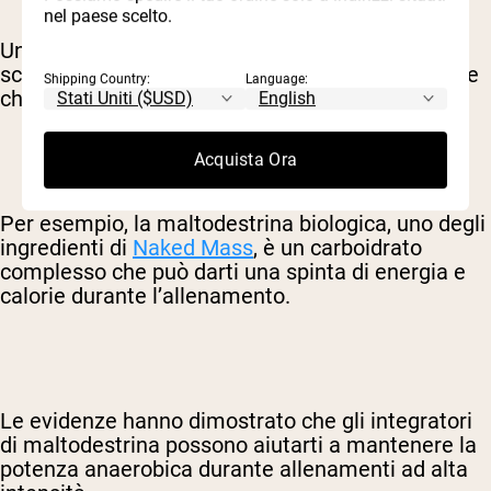
nel paese scelto.
Un carboidrato complesso è ideale a questo
scopo, così da evitare cali di zucchero nel sangue
Shipping Country:
Language:
che ti lascerebbero esausto.
Acquista Ora
Per esempio, la maltodestrina biologica, uno degli
ingredienti di
Naked Mass
, è un carboidrato
complesso che può darti una spinta di energia e
calorie durante l’allenamento.
Le evidenze hanno dimostrato che gli integratori
di maltodestrina possono aiutarti a mantenere la
potenza anaerobica durante allenamenti ad alta