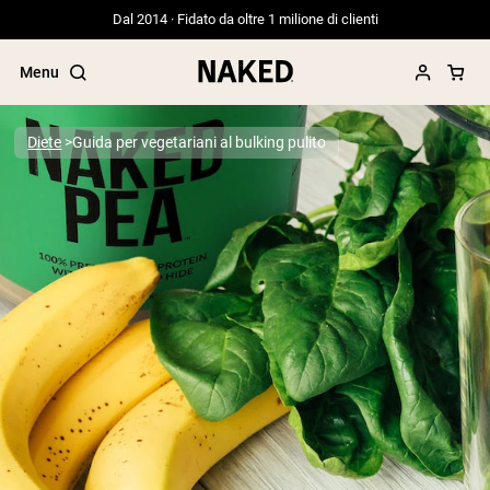
Dal 2014 · Fidato da oltre 1 milione di clienti
Menu
Diete
Guida per vegetariani al bulking pulito
Termini di ricerca popolari
”Protein Powder“
”Overnight Oats“
”Vegan protein“
”Collagen“
”Micellar Casein“
PROTEIN POWDERS
Best Seller
Proteina di piselli
Proteine del Siero di Latte da Allevamen
Peptidi di collagene