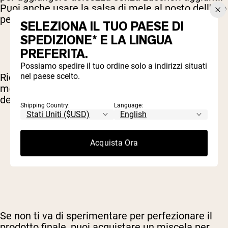
Puoi anche usare la salsa di mele al posto dell'olio
per ridurre grassi e calorie.
SELEZIONA IL TUO PAESE DI
SPEDIZIONE* E LA LINGUA
PREFERITA.
Possiamo spedire il tuo ordine solo a indirizzi situati
Ricorda, la cottura è una scienza, quindi
nel paese scelto.
modificare una ricetta può cambiare il risultato
del prodotto.
Shipping Country:
Language:
Acquista Ora
Se non ti va di sperimentare per perfezionare il
prodotto finale, puoi acquistare un
miscela per