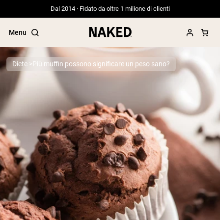
Dal 2014 · Fidato da oltre 1 milione di clienti
Menu
Diete
Più muffin possono significare un peso sano?
Termini di ricerca popolari
”Protein Powder“
”Overnight Oats“
”Vegan protein“
”Collagen“
”Micellar Casein“
PROTEIN POWDERS
Best Seller
Proteina di piselli
Proteine del Siero di Latte da
Allevamento al Pascolo