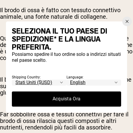
Il brodo di ossa è fatto con tessuto connettivo
animale, una fonte naturale di collagene.
SELEZIONA IL TUO PAESE DI
SPEDIZIONE* E LA LINGUA
Quando viene cotto nel processo di preparazione
del brodo, il collagene si trasforma in gelatina, che
PREFERITA.
è una grande fonte di amminoacidi che producono
Possiamo spedire il tuo ordine solo a indirizzi situati
collagene.
nel paese scelto.
Shipping Country:
Language:
Il brodo di ossa è anche ricco di altri composti che
supportano la salute delle articolazioni, come
glucosamina e condroitina.
Acquista Ora
Far sobbollire ossa e tessuti connettivi per fare il
brodo di ossa rilascia questi composti e altri
nutrienti, rendendoli più facili da assorbire.