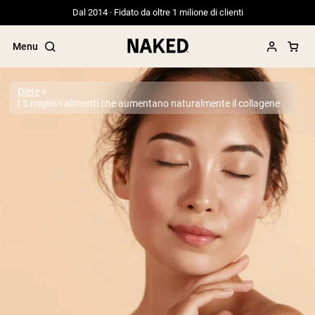
Dal 2014 · Fidato da oltre 1 milione di clienti
Menu
Diete
I 5 migliori alimenti che aumentano naturalmente il collagene
Termini di ricerca popolari
”Protein Powder“
”Overnight Oats“
”Vegan protein“
”Collagen“
”Micellar Casein“
PROTEIN POWDERS
Best Seller
Proteina di piselli
Proteine del Siero di Latte da
Allevamento al Pascolo