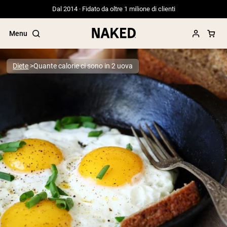
Dal 2014 · Fidato da oltre 1 milione di clienti
Menu
Diete
Quante calorie ci sono in 2 uova
Termini di ricerca popolari
”Protein Powder“
”Overnight Oats“
”Vegan protein“
”Collagen“
”Micellar Casein“
PROTEIN POWDERS
Best Seller
Proteina di piselli
Proteine del Siero di Latte da
Allevamento al Pascolo