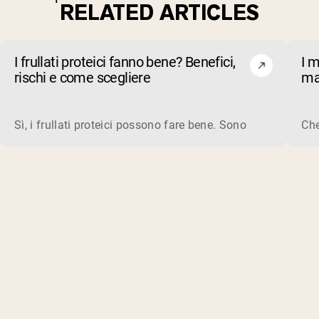
RELATED ARTICLES
I frullati proteici fanno bene? Benefici,
I m
rischi e come scegliere
ma
qu
Sì, i frullati proteici possono fare bene. Sono un modo rap
Che