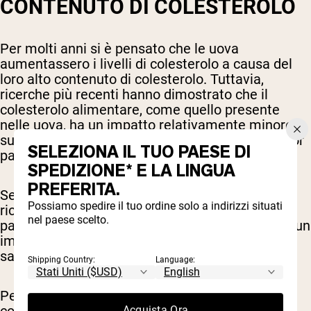
CONTENUTO DI COLESTEROLO
Per molti anni si è pensato che le uova
aumentassero i livelli di colesterolo a causa del
loro alto contenuto di colesterolo. Tuttavia,
ricerche più recenti hanno dimostrato che il
colesterolo alimentare, come quello presente
nelle uova, ha un impatto relativamente minore
sui livelli di colesterolo nel sangue per la maggior
SELEZIONA IL TUO PAESE DI
parte delle persone.
SPEDIZIONE* E LA LINGUA
PREFERITA.
Sebbene le uova contengano colesterolo, le
Possiamo spedire il tuo ordine solo a indirizzi situati
ricerche hanno dimostrato che per la maggior
nel paese scelto.
parte delle persone il colesterolo alimentare ha un
impatto minimo sui livelli di colesterolo nel
sangue.
Shipping Country:
Language:
Pertanto, le uova possono essere consumate
Acquista Ora