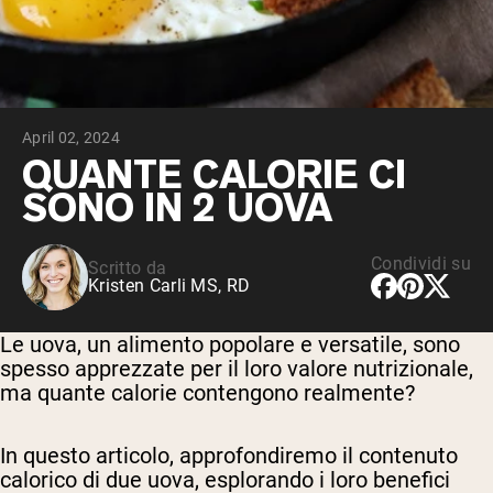
Peptidi di collagene
Whey al cioccolato da latte di mucche
alimentate a erba
Whey di erba alimentata alla vaniglia
Siero di latte da bovini alimentati a erba
Shop All Protein Powders
April 02, 2024
VEGAN PROTEIN
QUANTE CALORIE CI
Best Seller
SONO IN 2 UOVA
Proteina di piselli
Condividi su
Scritto da
Kristen Carli MS, RD
Le uova, un alimento popolare e versatile, sono
Shop All Vegan Protein
spesso apprezzate per il loro valore nutrizionale,
ma quante calorie contengono realmente?
In questo articolo, approfondiremo il contenuto
calorico di due uova, esplorando i loro benefici