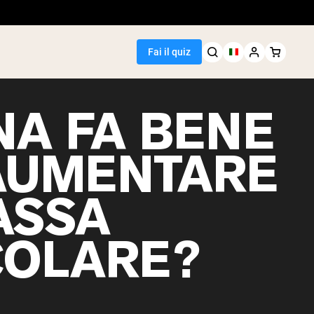
Fai il quiz
NA FA BENE
AUMENTARE
Seller
ASSA
i piselli
OLARE?
egan Protein