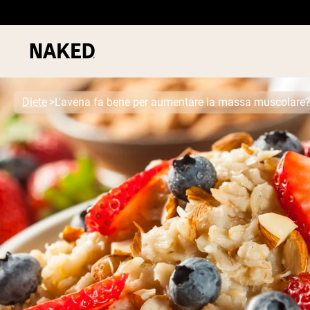
Diete
L'avena fa bene per aumentare la massa muscolare
PROTEIN
Termini di ricerca popolari
”Protein Powder“
”Overnight Oats“
”Vegan protein“
”Collagen“
”Micellar Casein“