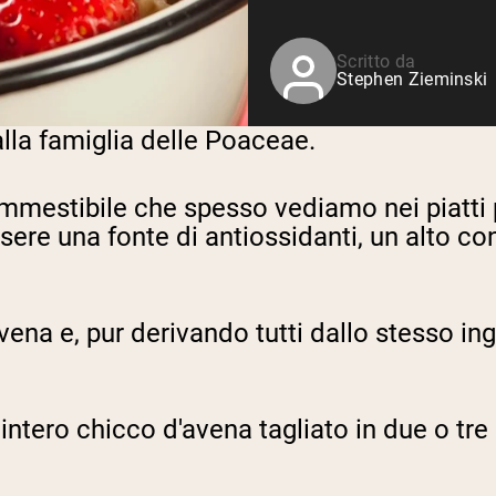
Siero di latte da bovini
alimentati a erba
Shop All Protein Powders
Scritto da
Stephen Zieminski
alla famiglia delle Poaceae.
ommestibile che spesso vediamo nei piatti 
ere una fonte di antiossidanti, un alto con
avena e, pur derivando tutti dallo stesso in
'intero chicco d'avena tagliato in due o tre