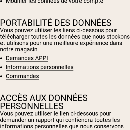
Modifier les données de votre compte
Poudre de protéine de chèvre
Caséine micellaire
Gainer de masse
Café Protéiné
PORTABILITÉ DES DONNÉES
Shop All Protéines En Poudre
Vous pouvez utiliser les liens ci-dessous pour
télécharger toutes les données que nous stockons
PROTÉINES VÉGANES
Meilleure Vente
et utilisons pour une meilleure expérience dans
notre magasin.
Protéine de pois
Beurre de cacahuète
Demandes APPI
Poudre de protéine de graines
Protéine de riz biologique
Informations personnelles
Shakes protéinés
Gainer de poids végétalien
Commandes
Shop All Protéines Véganes
ACCÈS AUX DONNÉES
PERSONNELLES
Vous pouvez utiliser le lien ci-dessous pour
demander un rapport qui contiendra toutes les
informations personnelles que nous conservons