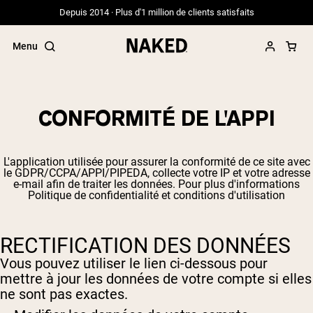
Depuis 2014 · Plus d'1 million de clients satisfaits
Menu
CONFORMITÉ DE L'APPI
Termes de recherche populaires
L'application utilisée pour assurer la conformité de ce site avec
”Protein Powder“
le GDPR/CCPA/APPI/PIPEDA, collecte votre IP et votre adresse
”Overnight Oats“
e-mail afin de traiter les données. Pour plus d'informations
Politique de confidentialité et conditions d'utilisation
”Vegan protein“
”Collagen“
”Micellar Casein“
RECTIFICATION DES DONNÉES
PROTÉINES EN POUDRE
Meilleure Vente
Vous pouvez utiliser le lien ci-dessous pour
mettre à jour les données de votre compte si elles
Whey de vache nourrie à l'herbe
ne sont pas exactes.
Isolat de lactosérum issu de vaches
nourries à l'herbe