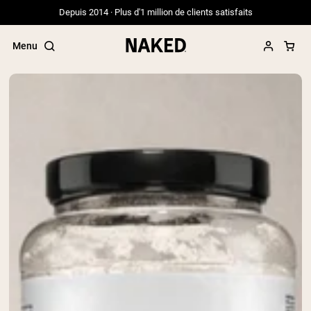
Depuis 2014 · Plus d'1 million de clients satisfaits
Menu
Termes de recherche populaires
”Protein Powder“
”Overnight Oats“
”Vegan protein“
”Collagen“
”Micellar Casein“
PROTÉINES EN POUDRE
Meilleure Vente
Protéine de pois
Protéine de Whey en Poudre
Peptides de collagène