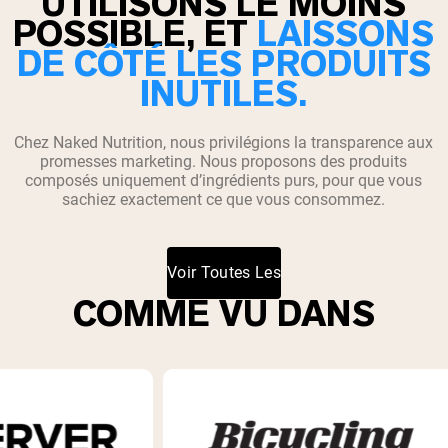
UTILISONS LE MOINS
POSSIBLE, ET
LAISSONS
DE CÔTÉ LES PRODUITS
INUTILES.
Chez Naked Nutrition, nous privilégions la transparence aux
promesses marketing. Nous proposons des produits
composés uniquement d’ingrédients purs, pour que vous
sachiez exactement ce que vous consommez.
Voir Toutes Les
COMME VU DANS