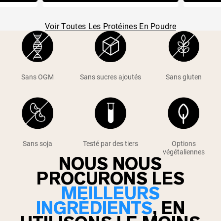
Voir Toutes Les Protéines En Poudre
Sans OGM
Sans sucres ajoutés
Sans gluten
Sans soja
Testé par des tiers
Options
végétaliennes
NOUS NOUS
PROCURONS LES
MEILLEURS
INGRÉDIENTS
, EN