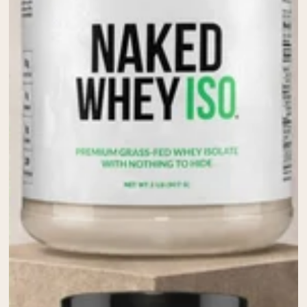
Whey au chocolat issu de vaches
nourries à l'herbe
Whey de lait de vache nourrie à l'herbe à
la vanille
Whey de vache nourrie à l'herbe
Shop All Protéines En Poudre
PROTÉINES VÉGANES
Meilleure Vente
Protéine de pois
Shop All Protéines Véganes