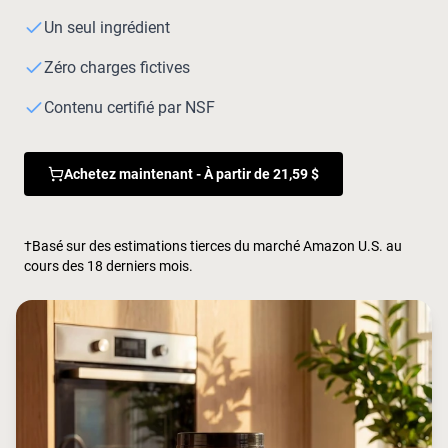
Whey au chocolat issu de vaches
nourries à l'herbe
Un seul ingrédient
Whey de lait de vache nourrie à l'herbe à
la vanille
Zéro charges fictives
Whey de vache nourrie à l'herbe
Shop All Protéines En Poudre
Contenu certifié par NSF
PROTÉINES VÉGANES
Meilleure Vente
Achetez maintenant - À partir de 21,59 $
Protéine de pois
†Basé sur des estimations tierces du marché Amazon U.S. au
cours des 18 derniers mois.
Shop All Protéines Véganes