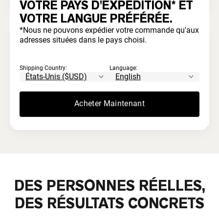
VOTRE PAYS D'EXPÉDITION* ET
VOTRE LANGUE PRÉFÉRÉE.
*Nous ne pouvons expédier votre commande qu'aux
adresses situées dans le pays choisi.
Sans blanchiment ni acides
Shipping Country:
Language:
Jamais traité avec des produits chimiques
agressifs. Contrairement au lactosérum courant
Acheter Maintenant
qui est traité à l'acide et blanchi artificiellement.
DES PERSONNES RÉELLES,
DES RÉSULTATS CONCRETS