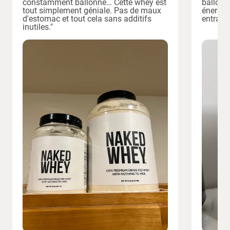
constamment ballonné… Cette whey est
ballonn
tout simplement géniale. Pas de maux
énergisé
d'estomac et tout cela sans additifs
entraîn
inutiles."