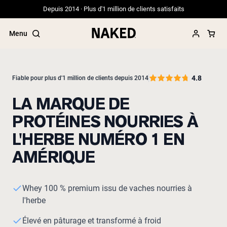
Depuis 2014 · Plus d'1 million de clients satisfaits
Menu
4.8
Fiable pour plus d'1 million de clients depuis 2014
LA MARQUE DE
Termes de recherche populaires
PROTÉINES NOURRIES À
”Protein Powder“
”Overnight Oats“
L'HERBE NUMÉRO 1 EN
”Vegan protein“
AMÉRIQUE
”Collagen“
”Micellar Casein“
PROTÉINES EN POUDRE
Meilleure Vente
Whey 100 % premium issu de vaches nourries à
l'herbe
Protéine de pois
Protéine de Whey en Poudre
Élevé en pâturage et transformé à froid
Peptides de collagène