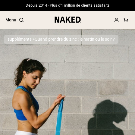
Depuis 2014 · Plus d'1 million de clients satisfaits
Menu
suppléments
Quand prendre du zinc : le matin ou le soir ?
Termes de recherche populaires
”Protein Powder“
”Overnight Oats“
”Vegan protein“
”Collagen“
”Micellar Casein“
PROTÉINES EN POUDRE
Meilleure Vente
Protéine de pois
Protéine de Whey en Poudre
Peptides de collagène