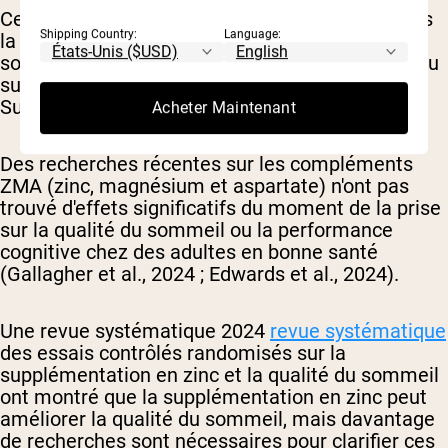
Certaines études ont exploré le rôle du zinc dans
Shipping Country:
Language:
la modulation du sommeil, mais ces effets ne
sont pas fortement liés au moment de la prise du
supplément (Chérasse & Urade, 2017 ; Pickel &
Sung, 2020 ; Chasapis et al., 2020).
Acheter Maintenant
Des recherches récentes sur les compléments
ZMA (zinc, magnésium et aspartate) n'ont pas
trouvé d'effets significatifs du moment de la prise
sur la qualité du sommeil ou la performance
cognitive chez des adultes en bonne santé
(Gallagher et al., 2024 ; Edwards et al., 2024).
Une revue systématique 2024
revue systématique
des essais contrôlés randomisés sur la
supplémentation en zinc et la qualité du sommeil
ont montré que la supplémentation en zinc peut
améliorer la qualité du sommeil, mais davantage
de recherches sont nécessaires pour clarifier ces