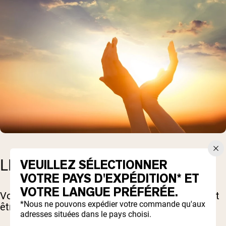
LE LIEN AVEC LE SOMMEIL
VEUILLEZ SÉLECTIONNER
VOTRE PAYS D'EXPÉDITION* ET
VOTRE LANGUE PRÉFÉRÉE.
Vous avez peut-être entendu dire que le zinc doit
*Nous ne pouvons expédier votre commande qu'aux
être pris le soir parce qu'il aide à dormir.
adresses situées dans le pays choisi.