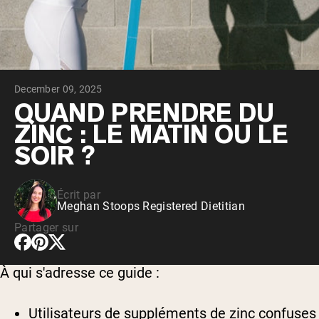
Whey au chocolat issu de vaches
nourries à l'herbe
Whey de lait de vache nourrie à l'herbe à
la vanille
Whey de vache nourrie à l'herbe
Shop All Protéines En Poudre
December 09, 2025
PROTÉINES VÉGANES
QUAND PRENDRE DU
Meilleure Vente
ZINC : LE MATIN OU LE
Protéine de pois
SOIR ?
Écrit par
Meghan Stoops Registered Dietitian
Shop All Protéines Véganes
Partager sur
À qui s'adresse ce guide :
Utilisateurs de suppléments de zinc
confuses