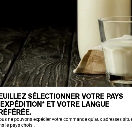
EUILLEZ SÉLECTIONNER VOTRE PAYS
'EXPÉDITION* ET VOTRE LANGUE
RÉFÉRÉE.
ous ne pouvons expédier votre commande qu'aux adresses situ
s le pays choisi.
ue les mères produisent après la naissance 