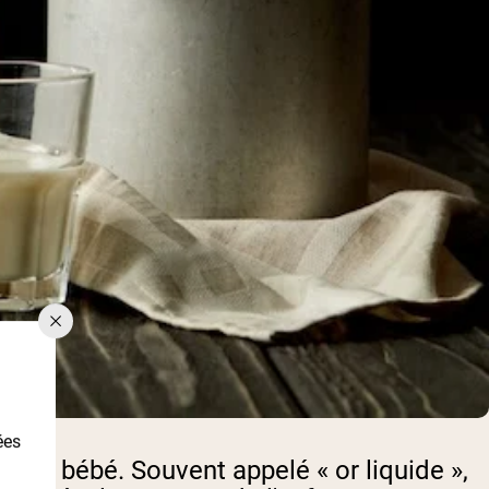
ées
d'un bébé. Souvent appelé « or liquide »,