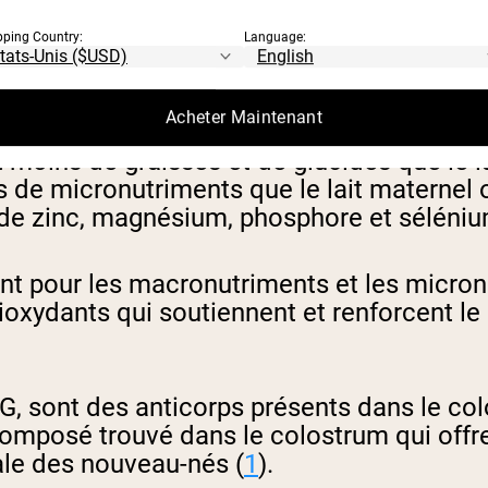
une teinte jaune qui joue un rôle vital da
pping Country:
Language:
e lait mature ordinaire. La teneur plus élev
x besoins d'un nouveau-né et protéger l'e
Acheter Maintenant
 moins de graisses et de glucides que le la
de micronutriments que le lait maternel o
de zinc, magnésium, phosphore et sélénium 
érent pour les macronutriments et les micro
ioxydants qui soutiennent et renforcent le
G, sont des anticorps présents dans le col
composé trouvé dans le colostrum qui offre
nale des nouveau-nés (
1
).