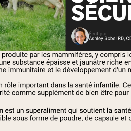
Shop All P
SÉCU
vanille
Whey de vache nourrie à
l'herbe
Shop All Protéines En Poudre
Écrit par
Ashley Sobel RD, 
t produite par les mammifères, y compris l
 une substance épaisse et jaunâtre riche en
me immunitaire et le développement d'un 
rôle important dans la santé infantile. Ce
rité comme supplément de bien-être pour 
est un superaliment qui soutient la santé 
ponible sous forme de poudre, de capsule et