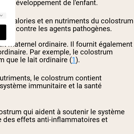
ns le développement de l'enfant.
ée en calories et en nutriments du colostrum
nfant contre les agents pathogènes.
it maternel ordinaire. Il fournit également
rdinaire. Par exemple, le colostrum
que le lait ordinaire (
1
).
nutriments, le colostrum contient
 système immunitaire et la santé
ostrum qui aident à soutenir le système
 des effets anti-inflammatoires et