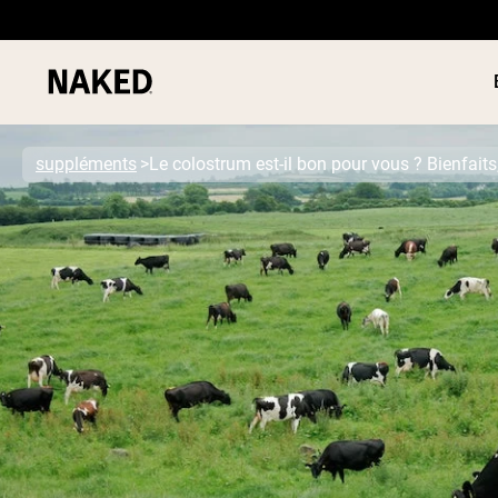
suppléments
Le colostrum est-il bon pour vous ? Bienfaits,
PROTÉIN
Termes de recherche populaires
POUDRE
”Protein Powder“
”Overnight Oats“
”Vegan protein“
”Collagen“
”Micellar Casein“