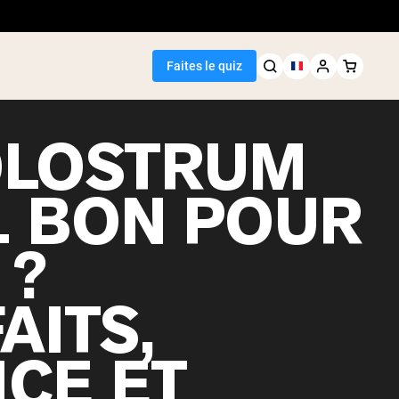
Faites le quiz
OLOSTRUM
L BON POUR
Meilleure Vente
 ?
de pois
AITS,
NCE ET