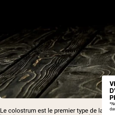
V
D
P
*N
dan
Le colostrum est le premier type de lait q