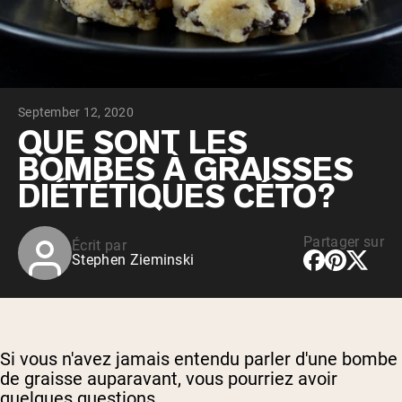
Whey au chocolat issu de vaches
nourries à l'herbe
Whey de lait de vache nourrie à l'herbe à
la vanille
Whey de vache nourrie à l'herbe
Shop All Protéines En Poudre
September 12, 2020
PROTÉINES VÉGANES
QUE SONT LES
Meilleure Vente
BOMBES À GRAISSES
Protéine de pois
DIÉTÉTIQUES CÉTO?
Partager sur
Écrit par
Stephen Zieminski
Shop All Protéines Véganes
Si vous n'avez jamais entendu parler d'une bombe
de graisse auparavant, vous pourriez avoir
quelques questions.