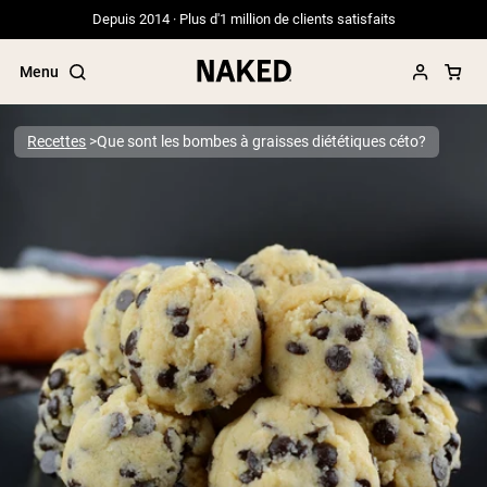
Depuis 2014 · Plus d'1 million de clients satisfaits
Menu
Recettes
Que sont les bombes à graisses diététiques céto?
Termes de recherche populaires
”Protein Powder“
”Overnight Oats“
”Vegan protein“
”Collagen“
”Micellar Casein“
PROTÉINES EN POUDRE
Meilleure Vente
Protéine de pois
Protéine de Whey en Poudre
Peptides de collagène