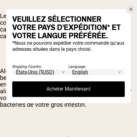
Les alcools de sucre sont couramment utilisés
VEUILLEZ SÉLECTIONNER
comme édulcorants dans les barres protéinées
VOTRE PAYS D'EXPÉDITION* ET
car ils remplacent le vrai sucre, mais ils peuvent
VOTRE LANGUE PRÉFÉRÉE.
causer divers problèmes de santé.
*Nous ne pouvons expédier votre commande qu'aux
adresses situées dans le pays choisi.
Shipping Country:
Language:
Alors que certaines personnes les tolèrent,
beaucoup constatent que leur consommation
entraîne des troubles digestifs. La plupart des
Acheter Maintenant
alcools de sucre ne peuvent pas être digérés par
votre corps, ils sont donc métabolisés par les
bactéries de votre gros intestin.