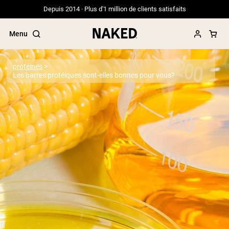
Depuis 2014 · Plus d'1 million de clients satisfaits
Menu
protéines
Les barres protéiques sont-elles bonnes pour vous?
Termes de recherche populaires
”Protein Powder“
”Overnight Oats“
”Vegan protein“
”Collagen“
”Micellar Casein“
PROTÉINES EN POUDRE
Meilleure Vente
Protéine de pois
Protéine de Whey en Poudre
Peptides de collagène