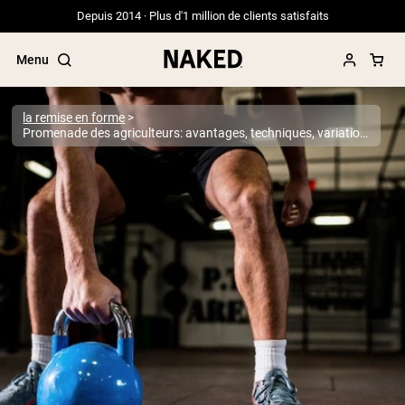
Depuis 2014 · Plus d'1 million de clients satisfaits
Menu
la remise en forme
Promenade des agriculteurs: avantages, techniques, variations et programmation
Termes de recherche populaires
”Protein Powder“
”Overnight Oats“
”Vegan protein“
”Collagen“
”Micellar Casein“
PROTÉINES EN POUDRE
Meilleure Vente
Protéine de pois
Protéine de Whey en Poudre
Peptides de collagène