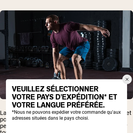
VEUILLEZ SÉLECTIONNER
VOTRE PAYS D'EXPÉDITION* ET
VOTRE LANGUE PRÉFÉRÉE.
*Nous ne pouvons expédier votre commande qu'aux
La promenade des agriculteurs semble simple (et
adresses situées dans le pays choisi.
pour la plupart, elle l'est). Mais il y a quelques
petits détails à noter pour vous assurer d'obtenir
tous les avantages.